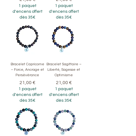
1 paquet
1 paquet
d'encens offert
d'encens offert
dès 35€
dès 35€
Bracelet Capricorne
Bracelet Sagittaire –
– Force, Ancrage et
Liberté, Sagesse et
Persévérance
Optimisme
Prix
Prix
21,00 €
21,00 €
1 paquet
1 paquet
d'encens offert
d'encens offert
dès 35€
dès 35€