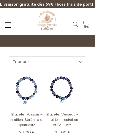
Livraison gratuite dès 69€  (hors frais de port)                                                                                   
Bracelet Poissons –
Bracelet Verseau –
Intuition, Sérénité et
Intuition, Inspiration
Spiritualité
et Équilibre
Prix
Prix
21,00 €
21,00 €