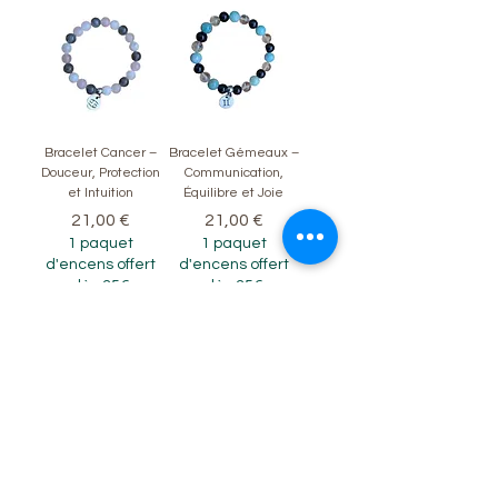
Bracelet Cancer –
Bracelet Gémeaux –
Douceur, Protection
Communication,
et Intuition
Équilibre et Joie
Prix
Prix
21,00 €
21,00 €
1 paquet
1 paquet
d'encens offert
d'encens offert
dès 35€
dès 35€
Bracelet Taureau –
Bracelet Bélier –
Amour, Sérénité et
Énergie, Courage et
Stabilité
Ancrage