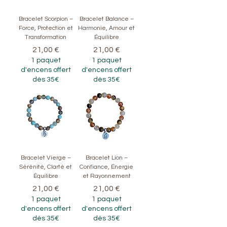
Bracelet Scorpion –
Bracelet Balance –
Force, Protection et
Harmonie, Amour et
Transformation
Équilibre
Prix
Prix
21,00 €
21,00 €
1 paquet
1 paquet
d'encens offert
d'encens offert
dès 35€
dès 35€
Bracelet Vierge –
Bracelet Lion –
Sérénité, Clarté et
Confiance, Énergie
Équilibre
et Rayonnement
Prix
Prix
21,00 €
21,00 €
1 paquet
1 paquet
d'encens offert
d'encens offert
dès 35€
dès 35€