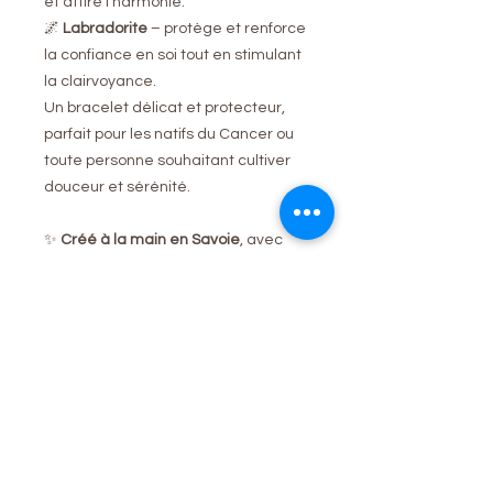
et attire l’harmonie.
🌌
Labradorite
– protège et renforce
la confiance en soi tout en stimulant
la clairvoyance.
Un bracelet délicat et protecteur,
parfait pour les natifs du Cancer ou
toute personne souhaitant cultiver
douceur et sérénité.
✨
Créé à la main en Savoie
, avec
des
pierres naturelles
soigneusement sélectionnées.
Caractéristiques
♋
Signe astrologique :
Cancer (21
juin – 22 juillet)
Pierres naturelles : Pierre de lune,
Aucun avis pour le moment
Quartz rose, Labradorite
Partagez votre expérience, soyez le
Vertus : Protection – Douceur –