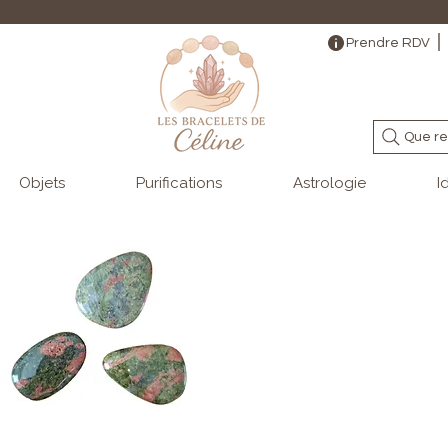
                                                                                                                                   
Prendre RDV
Que re
Objets
Purifications
Astrologie
I