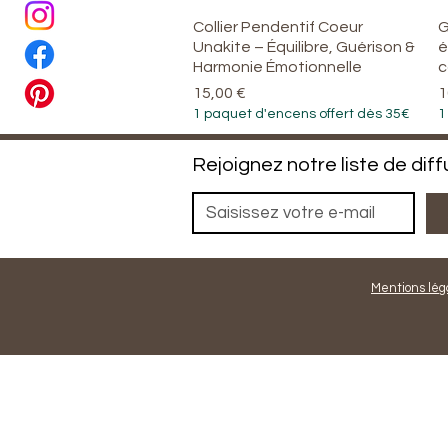
Collier Pendentif Coeur
Aperçu rapide
G
Unakite – Équilibre, Guérison &
é
Harmonie Émotionnelle
c
Prix
P
15,00 €
1
1 paquet d'encens offert dès 35€
1
Rejoignez notre liste de diff
Mentions lég