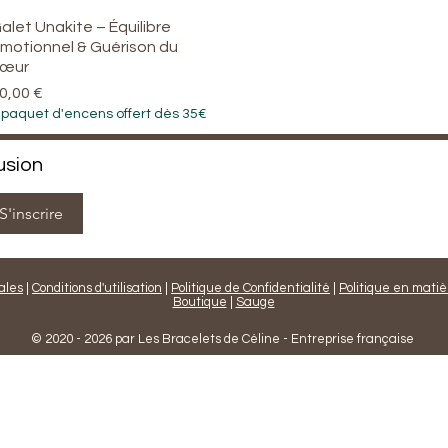
alet Unakite – Équilibre
Aperçu rapide
motionnel & Guérison du
œur
rix
0,00 €
 paquet d'encens offert dès 35€
usion
S'inscrire
ales
|
Conditions d'utilisation
|
Politique de Confidentialité
|
Politique en matiè
Boutique
|
Sauge
© 2020 - 2026 par Les Bracelets de Céline - Entreprise française