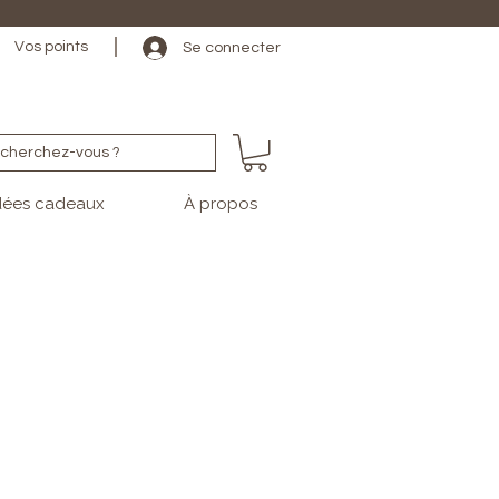
                                                                                                                                   
Vos points
Se connecter
cherchez-vous ?
dées cadeaux
À propos