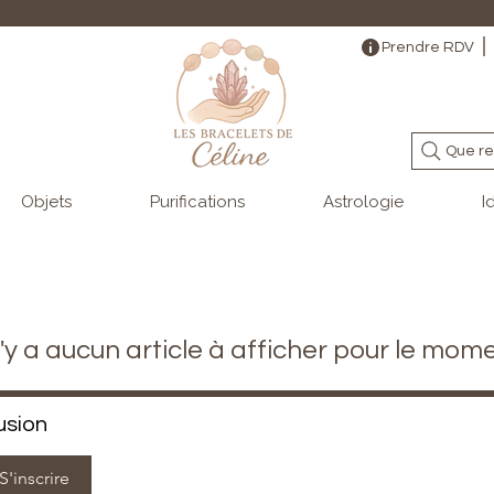
                                                                                                                                   
Prendre RDV
Que re
Objets
Purifications
Astrologie
I
 n'y a aucun article à afficher pour le mome
usion
S'inscrire