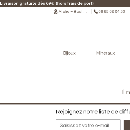
Livraison gratuite dès 69€  (hors frais de port)                                                                                   
Atelier- Boutique
06 95 08 04 53
Bijoux
Minéraux
Il
Rejoignez notre liste de diff