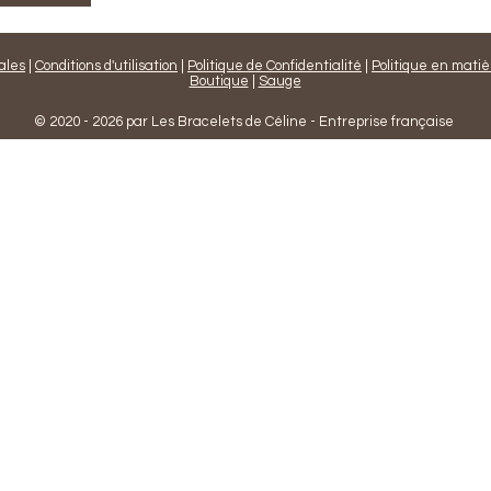
ales
|
Conditions d'utilisation
|
Politique de Confidentialité
|
Politique en matiè
Boutique
|
Sauge
© 2020 - 2026 par Les Bracelets de Céline - Entreprise française