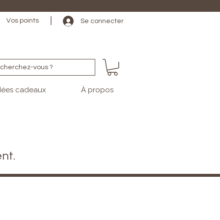
                                                                                                                                   
Vos points
Se connecter
cherchez-vous ?
dées cadeaux
À propos
nt.