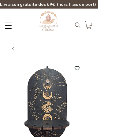
Livraison gratuite dès 69€  (hors frais de port)                                                                                   