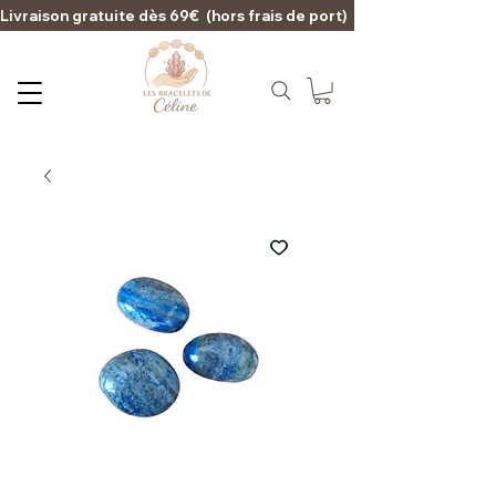
Livraison gratuite dès 69€  (hors frais de port)                                                                                   