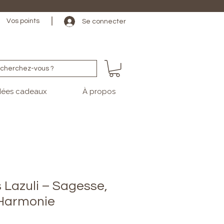
                                                                                                                                   
Vos points
Se connecter
cherchez-vous ?
dées cadeaux
À propos
 Lazuli – Sagesse,
& Harmonie