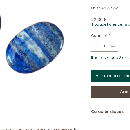
SKU : GALAPLAZ
Prix
32,00 €
1 paquet d'encens o
Quantité
*
Il ne reste que 2 arti
Ajouter au pani
Comm
Caractéristiques
Pierre naturelle : L
Forme : galet poli
erre précieuse symbolisant la
sagesse, la