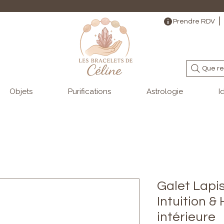
                                                                                                                                   
Prendre RDV
Que re
Objets
Purifications
Astrologie
I
Galet Lapis
Intuition 
intérieure