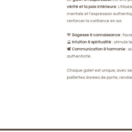
vérité et la paix intérieure
. Utilisé
mentale et l’expression authentique
renforcer la confiance en soi.
💙
Sagesse & connaissance
: favo
🔮
Intuition & spiritualité
: stimule l
🕊️
Communication & harmonie
: a
authenticité.
Chaque galet est unique, avec se
paillettes dorées de pyrite, renda