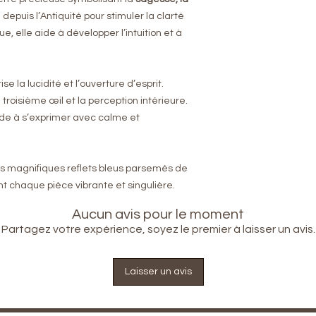
Poids : env. 85g
e depuis l’Antiquité pour stimuler la clarté
Dimensions : env. 
, elle aide à développer l’intuition et à
Couleur : bleu prof
Provenance : Afgh
Utilisation : médit
décoration énergé
rise la lucidité et l’ouverture d’esprit.
e troisième œil et la perception intérieure.
ide à s’exprimer avec calme et
s magnifiques reflets bleus parsemés de
nt chaque pièce vibrante et singulière.
Aucun avis pour le moment
Partagez votre expérience, soyez le premier à laisser un avis.
Laisser un avis