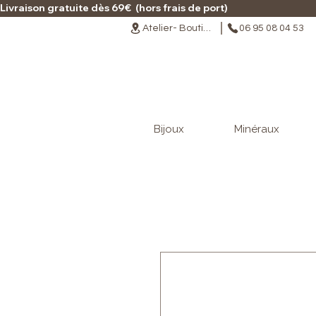
Livraison gratuite dès 69€  (hors frais de port)                                                                                   
Atelier- Boutique
06 95 08 04 53
Bijoux
Minéraux