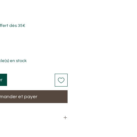
ffert dès 35€
cle(s) en stock
er
ander et payer
apis Lazuli