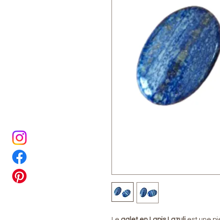
Le
galet en Lapis Lazuli
est une pi