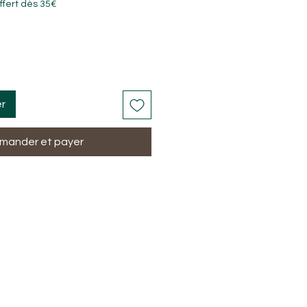
ffert dès 35€
er
ander et payer