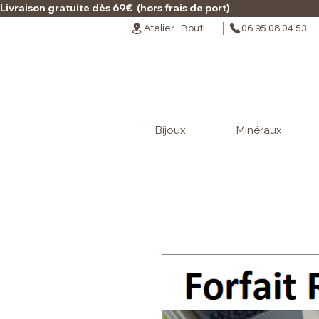
Livraison gratuite dès 69€  (hors frais de port)                                                                                   
Atelier- Boutique
06 95 08 04 53
Bijoux
Minéraux