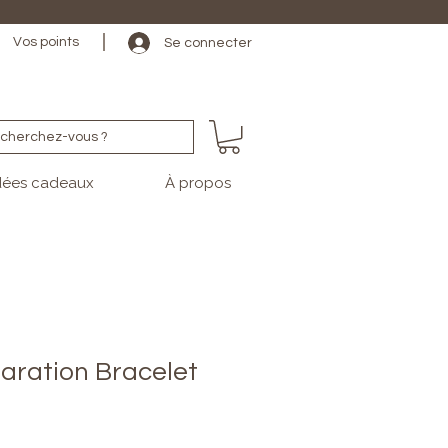
                                                                                                                                   
Vos points
Se connecter
cherchez-vous ?
dées cadeaux
À propos
paration Bracelet