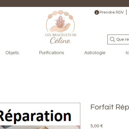
                                                                                                                                   
Prendre RDV
Que re
Objets
Purifications
Astrologie
I
Forfait Ré
Prix
5,00 €