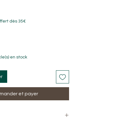
ffert dès 35€
cle(s) en stock
er
ander et payer
e naturel
inois)
: 3.5cm