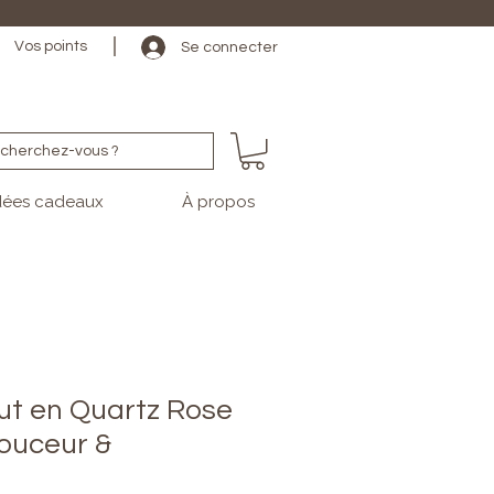
                                                                                                                                   
Vos points
Se connecter
cherchez-vous ?
dées cadeaux
À propos
nut en Quartz Rose
ouceur &