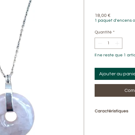
Prix
18,00 €
1 paquet d'encens o
Quantité
*
Il ne reste que 1 arti
Ajouter au pani
Comm
Caractéristiques
Pierre : Quartz ros
Forme : Donut (pi ch
Diamètre du donut 