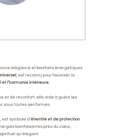
Chaine : acier ino
Bélière : Laiton
Bijou mixte – con
Fabrication artisa
ocie élégance et bienfaits énergétiques.
niversel
, est reconnu pour favoriser la
et l’harmonie intérieure
.
e et de réconfort, elle aide à guérir les
ur sous toutes ses formes.
, est symbole d’
éternité et de protection
.
 énergies bienfaisantes près du cœur,
 spirituel qu’élégant.