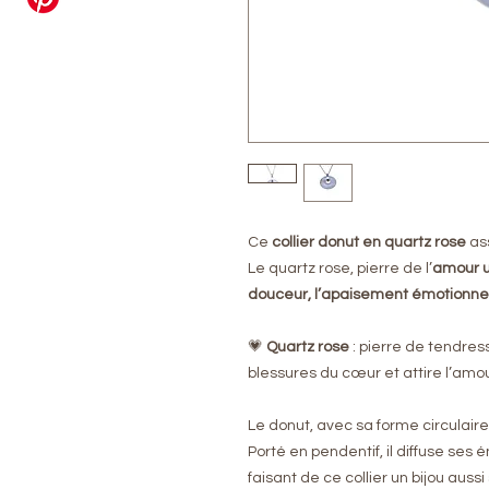
Ce
collier donut en quartz rose
ass
Le quartz rose, pierre de l’
amour u
douceur, l’apaisement émotionnel 
💗
Quartz rose
: pierre de tendress
blessures du cœur et attire l’amo
Le donut, avec sa forme circulaire
Porté en pendentif, il diffuse ses
faisant de ce collier un bijou aussi