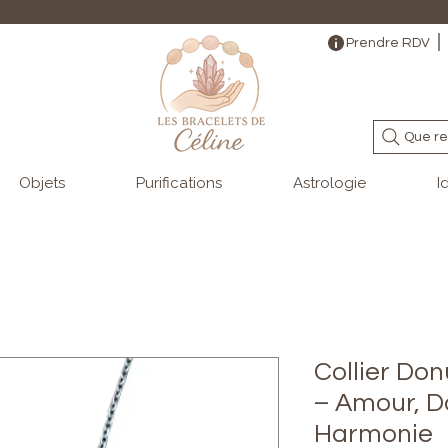
                                                                                                                                   
Prendre RDV
Que re
Objets
Purifications
Astrologie
I
Collier Do
– Amour, D
Harmonie