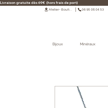
Livraison gratuite dès 69€  (hors frais de port)                                                                                   
Atelier- Boutique
06 95 08 04 53
Bijoux
Minéraux