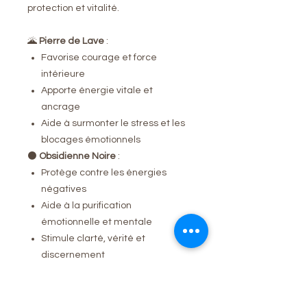
protection et vitalité.
🌋
Pierre de Lave
:
Favorise courage et force
intérieure
Apporte énergie vitale et
ancrage
Aide à surmonter le stress et les
blocages émotionnels
⚫
Obsidienne Noire
:
Protège contre les énergies
négatives
Aide à la purification
émotionnelle et mentale
Stimule clarté, vérité et
discernement
👉 Ensemble, ces pierres créent un
bracelet idéal pour
protection,