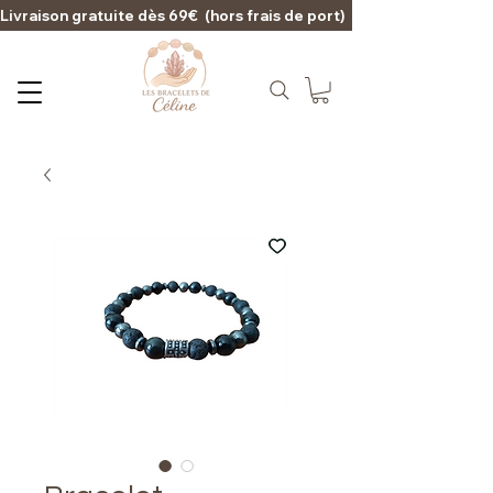
Livraison gratuite dès 69€  (hors frais de port)                                                                                   