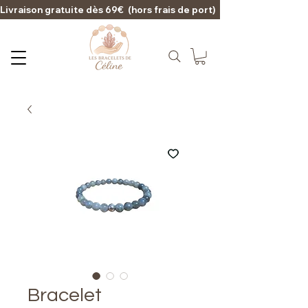
Livraison gratuite dès 69€  (hors frais de port)                                                                                   
Bracelet