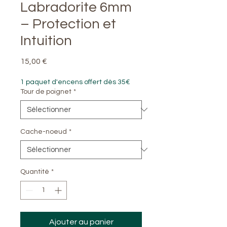
Labradorite 6mm
– Protection et
Intuition
Prix
15,00 €
1 paquet d'encens offert dès 35€
Tour de poignet
*
Cache-noeud
*
Quantité
*
Ajouter au panier