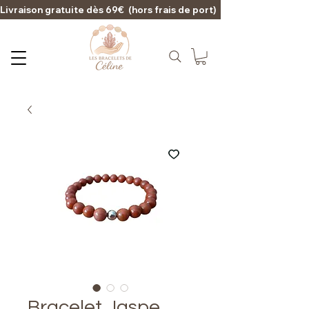
Livraison gratuite dès 69€  (hors frais de port)                                                                                   
Bracelet Jaspe