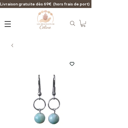
Livraison gratuite dès 69€  (hors frais de port)                                                                                   