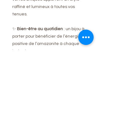
raffiné et lumineux à toutes vos
tenues.
✨
Bien-être au quotidien
: un bijou à
porter pour bénéficier de l’énergie
positive de l’amazonite à chaque
instant.
Caractéristiques
Pierre naturelle : Amazonite 8mm
Forme breloque : ronde acier
Attache : Acier inoxydable
Aucun avis pour le moment
Taille : 3.8cm
Partagez votre expérience, soyez le
Unicité : chaque pierre est unique
premier à laisser un avis.
(nuances et teintes naturelles)
Laisser un avis