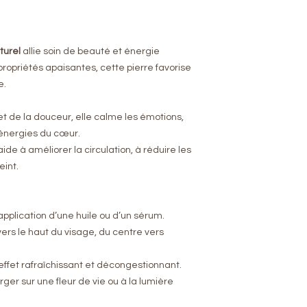
Taille 14.3cm
Vertus : apaisement
Utilisation : visage
turel
allie soin de beauté et énergie
ropriétés apaisantes, cette pierre favorise
e.
et de la douceur, elle calme les émotions,
 énergies du cœur.
aide à améliorer la circulation, à réduire les
eint.
s application d’une huile ou d’un sérum.
ers le haut du visage, du centre vers
 effet rafraîchissant et décongestionnant.
rger sur une fleur de vie ou à la lumière