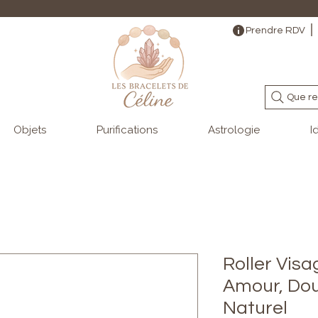
                                                                                                                                   
Prendre RDV
Que re
Objets
Purifications
Astrologie
I
Roller Vis
Amour, Dou
Naturel