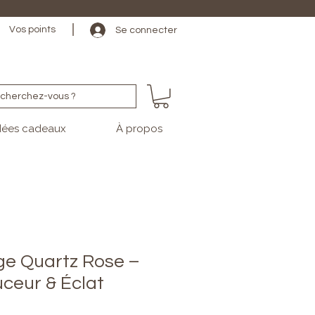
                                                                                                                                   
Vos points
Se connecter
cherchez-vous ?
dées cadeaux
À propos
age Quartz Rose –
ceur & Éclat