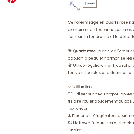
Ce
roller visage en Quartz rose na
bienfaisante. Reconnue pour ses p
l’amour, la tendresse et la détent
💗
Quartz rose
: pierre de l’amour 
adoucit la peau et harmonise les
🌸 Utilisé régulièrement, ce roller 
tensions faciales et à illuminer le t
✨
Utilisation :
💆‍♀️ Utiliser sur peau propre, aprè
⬆️ Faire rouler doucement du bas v
l’extérieur.
❄️ Placer au réfrigérateur pour un
💞 Nettoyer à l’eau claire et recha
lunaire.