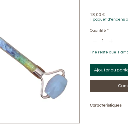
Prix
18,00 €
1 paquet d'encens o
Quantité
*
Il ne reste que 1 arti
Ajouter au pani
Comm
Caractéristiques
Pierre naturelle : 
Composition : doubl
Métal : alliage rose