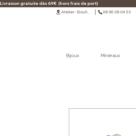
Livraison gratuite dès 69€  (hors frais de port)                                                                                   
Atelier- Boutique
06 95 08 04 53
Bijoux
Minéraux