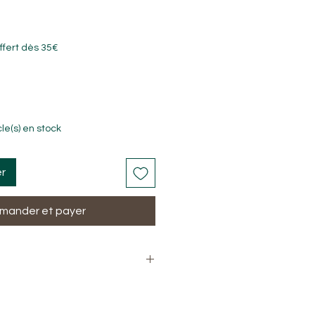
ffert dès 35€
cle(s) en stock
er
ander et payer
Quartz rose véritable
e embout (petit et grand rouleau)