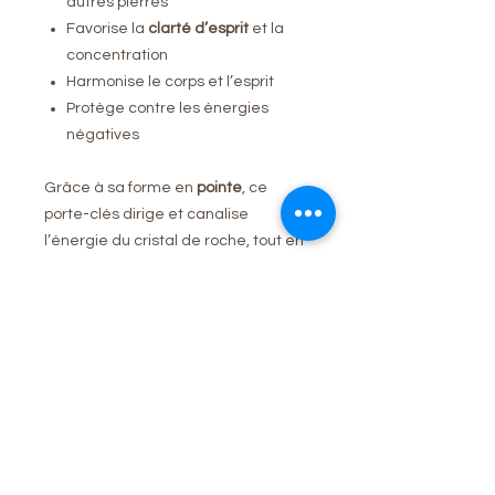
autres pierres
Favorise la
clarté d’esprit
et la
concentration
Harmonise le corps et l’esprit
Protège contre les énergies
négatives
Grâce à sa forme en
pointe
, ce
porte-clés dirige et canalise
l’énergie du cristal de roche, tout en
restant un accessoire élégant pour
vos clés, sac ou trousseau.
Caractéristiques
Pierre naturelle :
Cristal de Roche
Type :
Porte-clés avec pointe brute
(avec aspérités)
Aucun avis pour le moment
Taille pierre :
4.7x1.8cm
Partagez votre expérience, soyez le
Utilisation :
Accessoire pratique et