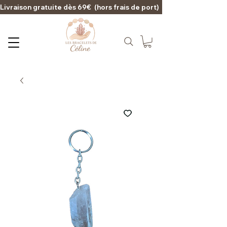
Livraison gratuite dès 69€  (hors frais de port)                                                                                   