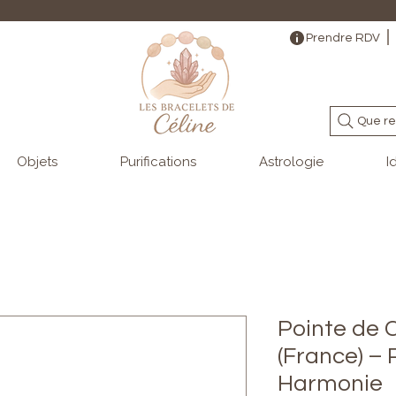
                                                                                                                                   
Prendre RDV
Que re
Objets
Purifications
Astrologie
I
Pointe de 
(France) – 
Harmonie