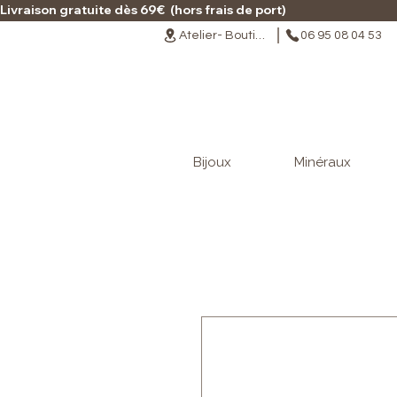
Livraison gratuite dès 69€  (hors frais de port)                                                                                   
Atelier- Boutique
06 95 08 04 53
Bijoux
Minéraux