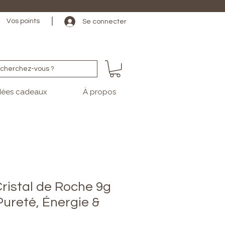
                                                                                                                                   
Vos points
Se connecter
cherchez-vous ?
dées cadeaux
À propos
Cristal de Roche 9g
Pureté, Énergie &