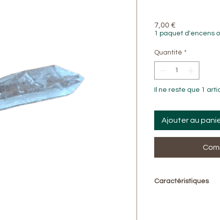
Prix
7,00 €
1 paquet d'encens o
Quantité
*
Il ne reste que 1 arti
Ajouter au pani
Comm
Caractéristiques
Pierre :
Cristal de 
Forme :
Pointe
Poids :
9 g