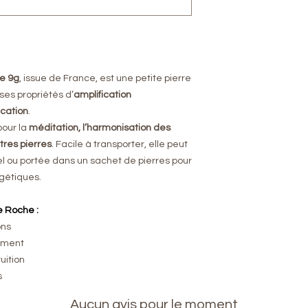
Dimensions :
4.4x1.
Origine :
Savoie
Couleur :
Transparen
Usage :
Méditation,
Pièce unique
– cha
cristallisations et
de 9g
, issue de France, est une petite pierre
ses propriétés d’
amplification
ication
.
pour la
méditation, l’harmonisation des
res pierres
. Facile à transporter, elle peut
el ou portée dans un sachet de pierres pour
gétiques.
e Roche :
ons
nement
tuition
s
Aucun avis pour le moment