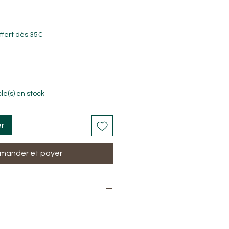
ffert dès 35€
cle(s) en stock
er
ander et payer
Roche naturel