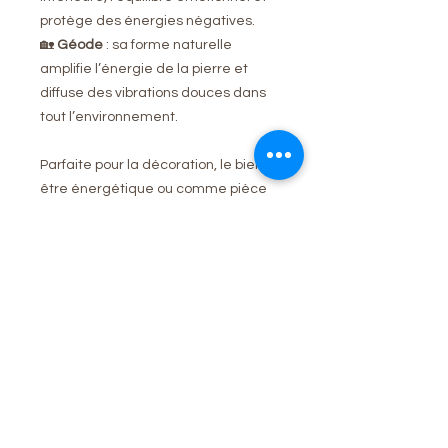
protège des énergies négatives.
🏡
Géode
: sa forme naturelle
amplifie l’énergie de la pierre et
diffuse des vibrations douces dans
tout l’environnement.
Parfaite pour la décoration, le bien-
être énergétique ou comme pièce
de collection.
Caractéristiques
Pierre : Améthyste naturelle
(Qualité AA)
Poids : 1673g
Aucun avis pour le moment
Forme : Géode
Partagez votre expérience, soyez le
Dimensions : 12.7x10.3x12.5cm
premier à laisser un avis.
Origine : Brésil / Uruguay (selon
provenance)
Particularité : chaque géode est