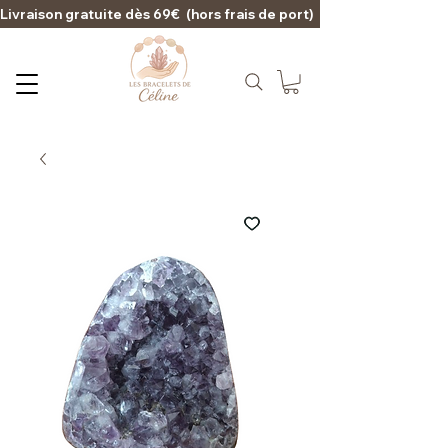
Livraison gratuite dès 69€  (hors frais de port)                                                                                   