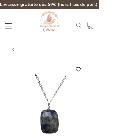
Livraison gratuite dès 69€  (hors frais de port)                                                                                   