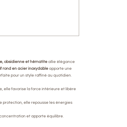
Montage : fil macra
Style : collier ho
Unicité : chaque p
ve, obsidienne et hématite
allie élégance
f rond en acier inoxydable
apporte une
ite pour un style raffiné au quotidien.
, elle favorise la force intérieure et libère
e protection, elle repousse les énergies
la concentration et apporte équilibre.