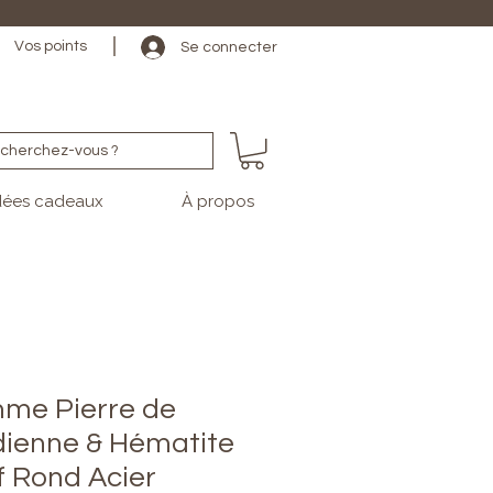
                                                                                                                                   
Vos points
Se connecter
cherchez-vous ?
dées cadeaux
À propos
mme Pierre de
dienne & Hématite
f Rond Acier