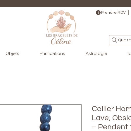
                                                                                                                                   
Prendre RDV
Que re
Objets
Purifications
Astrologie
I
Collier Ho
Lave, Obsi
– Pendenti