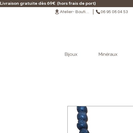
Livraison gratuite dès 69€  (hors frais de port)                                                                                   
Atelier- Boutique
06 95 08 04 53
Bijoux
Minéraux