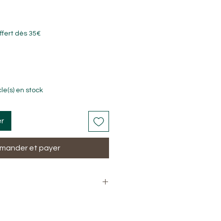
ffert dès 35€
cle(s) en stock
er
ander et payer
: pierre de lave, obsidienne, hématite
 acier inoxydable
8 mm