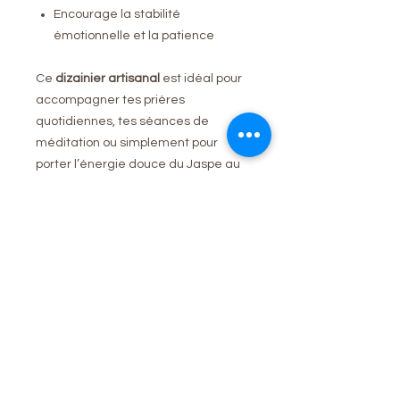
Encourage la stabilité
émotionnelle et la patience
Ce
dizainier artisanal
est idéal pour
accompagner tes prières
quotidiennes, tes séances de
méditation ou simplement pour
porter l’énergie douce du Jaspe au
quotidien.
Caractéristiques
Pierre naturelle :
Jaspe Paysage
Type :
Chapelet dizainier (10 grains +
croix en acier)
Aucun avis pour le moment
Couleur : beige, marron, ocre avec
Partagez votre expérience, soyez le
motifs naturels uniques
premier à laisser un avis.
Fabrication : artisanale
Utilisation : prière, méditation,
protection, bien-être