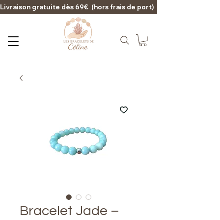
Livraison gratuite dès 69€  (hors frais de port)                                                                                   
Bracelet Jade –