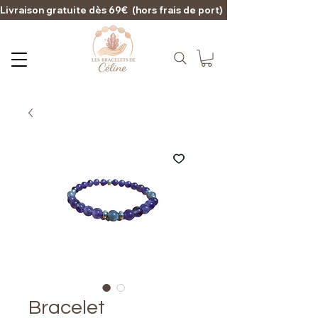
Livraison gratuite dès 69€  (hors frais de port)                                                                                   
Bracelet