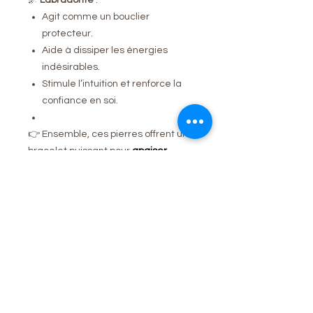
Agit comme un bouclier
protecteur.
Aide à dissiper les énergies
indésirables.
Stimule l’intuition et renforce la
confiance en soi.
👉 Ensemble, ces pierres offrent un
bracelet puissant pour
apaiser,
protéger et renforcer l’intuition
.
Caractéristiques
Pierres : Améthyste et Labradorite
naturelles
Taille des perles : 6 mm
Aucun avis pour le moment
Bracelet monté sur fil élastique
Partagez votre expérience, soyez le
résistant (fil silicone 1 mm)
premier à laisser un avis.
Fabrication artisanale